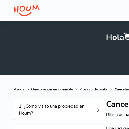
Hola
Ayuda
>
Quiero rentar un inmueble
>
Proceso de visita
>
Cancelac
Cancel
1
.
¿Cómo visito una propiedad en
Houm?
Ultima actua
Una vez que