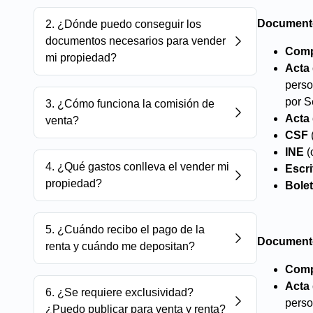
Documento
2
.
¿Dónde puedo conseguir los
documentos necesarios para vender
Comp
mi propiedad?
Acta
perso
por S
3
.
¿Cómo funciona la comisión de
Acta
venta?
CSF
INE
(
4
.
¿Qué gastos conlleva el vender mi
Escri
propiedad?
Bolet
5
.
¿Cuándo recibo el pago de la
Documento
renta y cuándo me depositan?
Comp
Acta
6
.
¿Se requiere exclusividad?
perso
¿Puedo publicar para venta y renta?