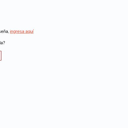
aseña,
ingresa aquí
da?