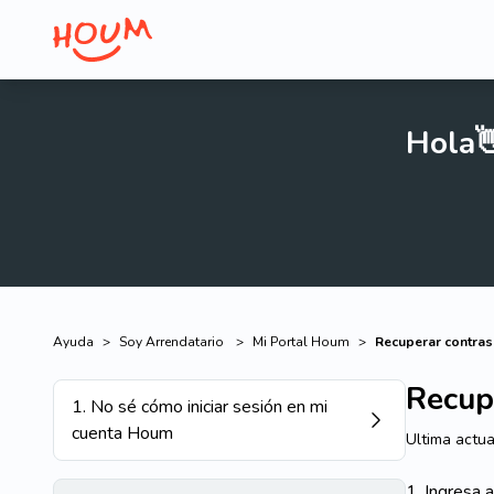
Hola
Ayuda
>
Soy Arrendatario
>
Mi Portal Houm
>
Recuperar contras
Recup
1
.
No sé cómo iniciar sesión en mi
cuenta Houm
Ultima actua
1. Ingresa 