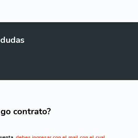
 dudas
ngo contrato?
cuenta,
debes ingresar con el mail con el cual