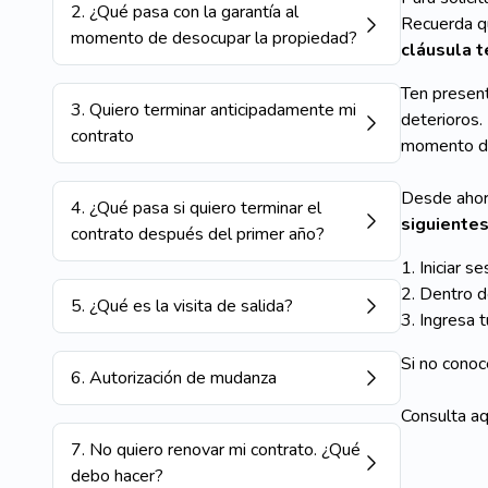
2
.
¿Qué pasa con la garantía al
Recuerda 
momento de desocupar la propiedad?
cláusula t
Ten presen
3
.
Quiero terminar anticipadamente mi
deterioros.
contrato
momento de 
Desde aho
4
.
¿Qué pasa si quiero terminar el
siguiente
contrato después del primer año?
1. Iniciar s
2. Dentro d
5
.
¿Qué es la visita de salida?
3. Ingresa 
Si no conoc
6
.
Autorización de mudanza
Consulta aq
7
.
No quiero renovar mi contrato. ¿Qué
debo hacer?