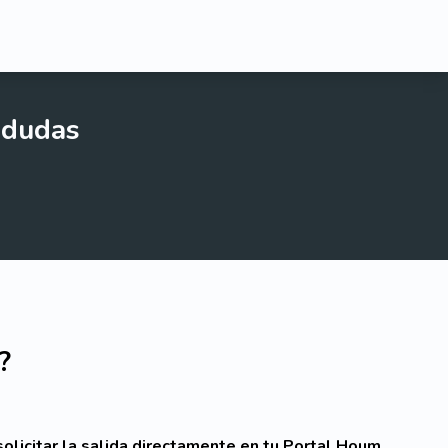
 dudas
?
olicitar la salida directamente en tu Portal Houm.