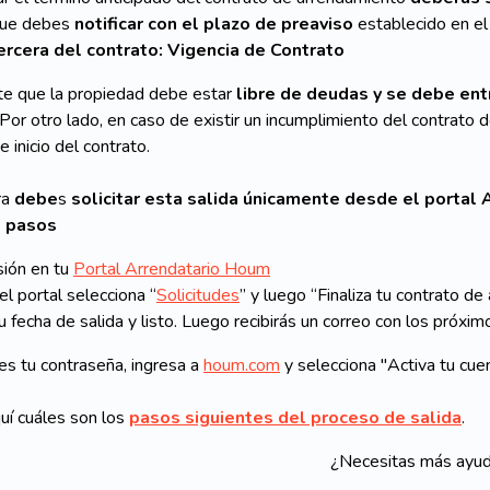
que debes
notificar con el plazo de preaviso
establecido en el
ercera del contrato: Vigencia de Contrato
te que la propiedad debe estar
libre de deudas y se debe ent
 Por otro lado, en caso de existir un incumplimiento del contrato
inicio del contrato.
ra
debe
s
solicitar esta salida únicamente desde el portal A
s pasos
esión en tu
Portal Arrendatario Houm
el portal selecciona “
Solicitudes
” y luego “Finaliza tu contrato de 
tu fecha de salida y listo. Luego recibirás un correo con los próxi
es tu contraseña, ingresa a
houm.com
y selecciona "Activa tu cuen
uí cuáles son los
pasos siguientes del proceso de salida
.
¿Necesitas más ayu