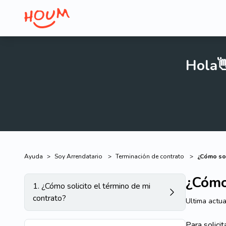
Hola
Ayuda
>
Soy Arrendatario
>
Terminación de contrato
>
¿Cómo sol
¿Cómo 
1
.
¿Cómo solicito el término de mi
contrato?
Ultima actua
Para solici