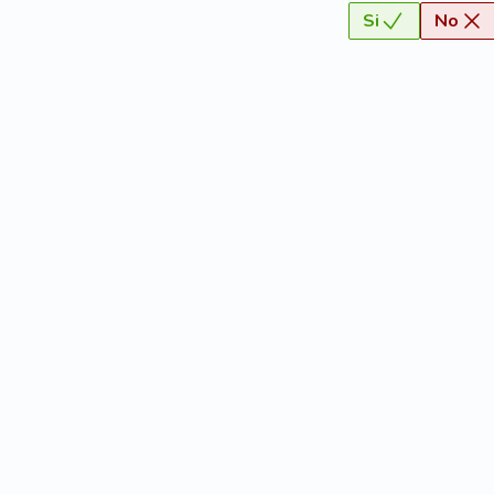
Si
No