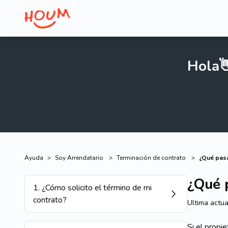
Hola
Ayuda
>
Soy Arrendatario
>
Terminación de contrato
>
¿Qué pasa
¿Qué p
1
.
¿Cómo solicito el término de mi
contrato?
Ultima actua
Si el propi