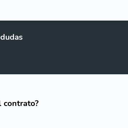
 dudas
l contrato?