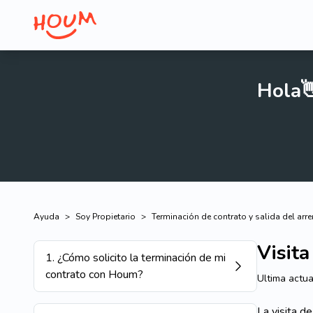
Hola
Ayuda
>
Soy Propietario
>
Terminación de contrato y salida del arr
Visita
1
.
¿Cómo solicito la terminación de mi
contrato con Houm?
Ultima actua
La visita d