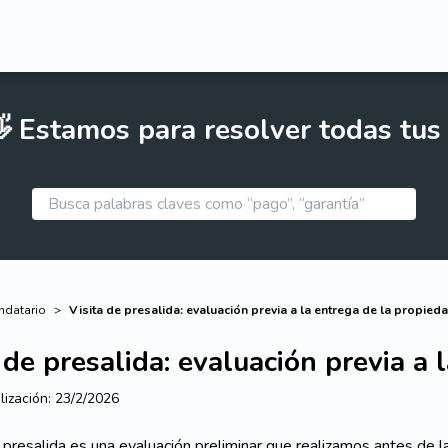
 Estamos para resolver todas tus
endatario
>
Visita de presalida: evaluación previa a la entrega de la propied
 de presalida: evaluación previa a
lización:
23/2/2026
e presalida es una evaluación preliminar que realizamos antes de la