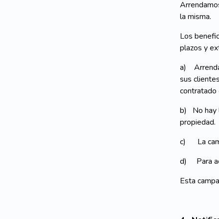
Arrendamos 
la misma.
Los benefi
plazos y ex
a) Arrenda
sus cliente
contratado 
b) No hay l
propiedad.
c) La camp
d) Para acc
Esta campa