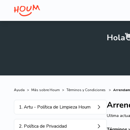
Hola
Ayuda
>
Más sobre Houm
>
Términos y Condiciones
>
Arrendamo
Arren
1
.
Artu - Política de Limpieza Houm
Ultima actua
2
.
Política de Privacidad
Términos 