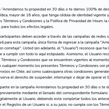
 “Arrendamos tu propiedad en 30 días o te damos 100% de descue
urídica, mayor de 18 años, que tenga cédula de identidad vigente
 Términos y Condiciones y la Política de Privacidad de Houm, la
 para todos los efectos legales.
articipantes deben acceder a través de las campañas de redes s
rá para esta campaña, única forma de ingresar a la campaña "A
n corretaje". Usted (en adelante, el "Usuario") reconoce que ha 
a cumplir con todo lo aquí estipulado. Asimismo, el Usuario rec
s Términos y Condiciones que se encuentren vigentes al moment
n cualquier momento los presentes Términos y Condiciones con p
rvicios en Chile, así como cualesquiera otras condiciones generale
erva el derecho de suspender, interrumpir o dejar de operar el
cipante en la campaña Arrendamos tu propiedad en 30 días o te
 previamente mediante el llenado del correspondiente formulario
digitalmente al Usuario, debiendo este completar todos los antec
r el Registro de un Usuario si, a su juicio, no cumple con los Té