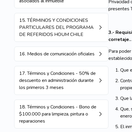
asociados al inmueble
Privacidad 
presentes T
15
.
TÉRMINOS Y CONDICIONES
PARTICULARES DEL PROGRAMA
3.- Requi
DE REFERIDOS HOUM CHILE
corretaje..
Para poder
16
.
Medios de comunicación oficiales
establecido
Que e
17
.
Términos y Condiciones - 50% de
descuento en administración durante
Contr
los primeros 3 meses
propi
Que l
18
.
Términos y Condiciones - Bono de
Que, 
$100.000 para limpieza, pintura o
enero
reparaciones
El in