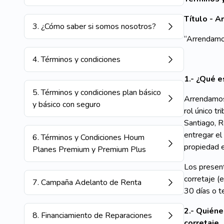
Título - 
3
.
¿Cómo saber si somos nosotros?
“Arrendamo
4
.
Términos y condiciones
1.- ¿Qué 
5
.
Términos y condiciones plan básico
Arrendamos
y básico con seguro
rol único t
Santiago, R
entregar el
6
.
Términos y Condiciones Houm
propiedad 
Planes Premium y Premium Plus
Los presen
corretaje (
7
.
Campaña Adelanto de Renta
30 días o 
2.- Quién
8
.
Financiamiento de Reparaciones
corretaje.