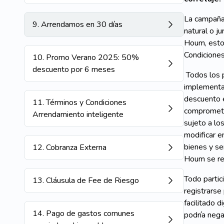
La campaña
9
.
Arrendamos en 30 días
natural o j
Houm, estos
Condiciones
10
.
Promo Verano 2025: 50%
descuento por 6 meses
Todos los p
implementa
descuento e
11
.
Términos y Condiciones
compromete 
Arrendamiento inteligente
sujeto a lo
modificar e
bienes y se
12
.
Cobranza Externa
Houm se res
Todo parti
13
.
Cláusula de Fee de Riesgo
registrarse
facilitado 
14
.
Pago de gastos comunes
podría nega