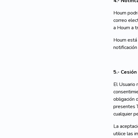
4.- Notifi
Houm podrá 
correo elect
a Houm a tr
Houm está 
notificació
5.- Cesión
El Usuario 
consentimie
obligación 
presentes T
cualquier p
La aceptaci
utilice las