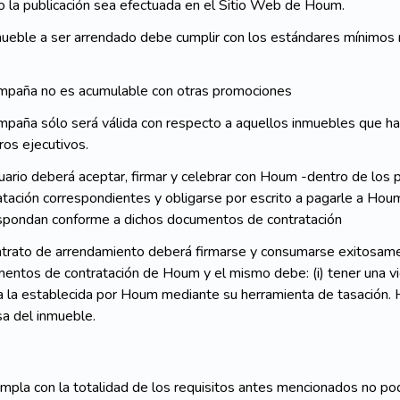
o la publicación sea efectuada en el Sitio Web de Houm.
mueble a ser arrendado debe cumplir con los estándares mínimos r
.
mpaña no es acumulable con otras promociones
mpaña sólo será válida con respecto a aquellos inmuebles que h
ros ejecutivos.
uario deberá aceptar, firmar y celebrar con Houm -dentro de lo
atación correspondientes y obligarse por escrito a pagarle a Hou
spondan conforme a dichos documentos de contratación
ntrato de arrendamiento deberá firmarse y consumarse exitosamente
entos de contratación de Houm y el mismo debe: (i) tener una vig
 a la establecida por Houm mediante su herramienta de tasación. 
sa del inmueble.
mpla con la totalidad de los requisitos antes mencionados no po