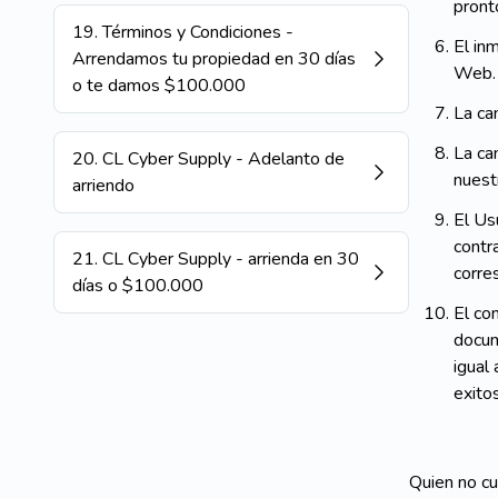
pront
19
.
Términos y Condiciones -
El in
Arrendamos tu propiedad en 30 días
Web
o te damos $100.000
La ca
La ca
20
.
CL Cyber Supply - Adelanto de
nuest
arriendo
El Us
contr
21
.
CL Cyber Supply - arrienda en 30
corre
días o $100.000
El co
docum
igual
exito
Quien no cu