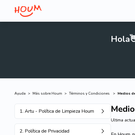
Hola
Ayuda
>
Más sobre Houm
>
Términos y Condiciones
>
Medios de
Medio
1
.
Artu - Política de Limpieza Houm
Ultima actua
2
.
Política de Privacidad
En Houm, n