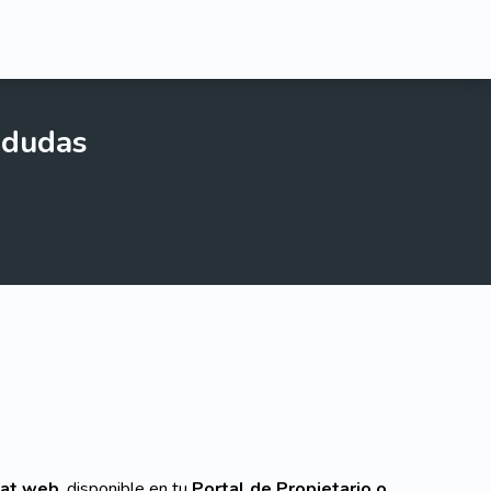
 dudas
at web
, disponible en tu
Portal de Propietario o